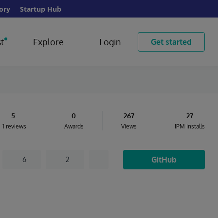
ory
Startup Hub
t
Explore
Login
Get started
5
0
267
27
1 reviews
Awards
Views
IPM installs
GitHub
6
2