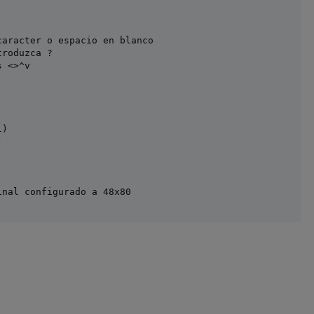
aracter o espacio en blanco

roduzca ?

 <>^v

)



nal configurado a 48x80
