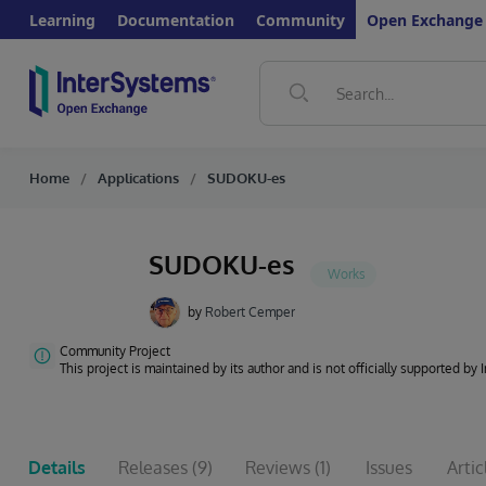
Learning
Documentation
Community
Open Exchange
Home
Applications
SUDOKU-es
SUDOKU-es
by
Robert Cemper
Community Project
This project is maintained by its author and is not officially supported by
Details
Releases
(9)
Reviews
(1)
Issues
Artic