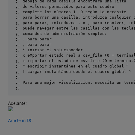
 ;; debajo de cada casilla encontrará una lista

 ;; de valores permitidos para este cuadro

 ;; complete los números 1..9 según lo necesite

 ;; para borrar una casilla, introduzca cualquier c
 ;; para parar, introduzca . o , para resolver, int
 ;; puede navegar entre las casillas con las teclas
 ;; comandos de administración simples:

 ;; . para parar

 ;; , para parar

 ;; * iniciar el solucionador

 ;; x eXportar estado real a csv_file (0 = terminal
 ;; i importar el estado de csv_file (0 = terminal)
 ;; ^ escribir instantánea en el cuadro global ^

 ;; ! cargar instantánea desde el cuadro global ^

 ;;

 ;; Para una mejor visualización, necesita un termi
Adelante:
Article in DC